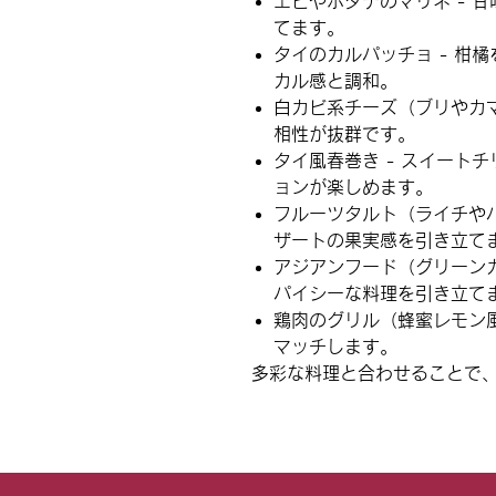
エビやホタテのマリネ
- 
てます。
タイのカルパッチョ
- 柑
カル感と調和。
白カビ系チーズ
（ブリやカマ
相性が抜群です。
タイ風春巻き
- スイート
ョンが楽しめます。
フルーツタルト
（ライチやパ
ザートの果実感を引き立て
アジアンフード
（グリーンカ
パイシーな料理を引き立て
鶏肉のグリル（蜂蜜レモン
マッチします。
多彩な料理と合わせることで