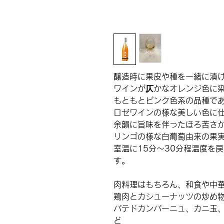
醸造時に果皮や種を一緒に漬
ワインが仄かなオレンジ色に染
もともとピンク色系の品種で
ロゼワインの様な美しい色に
余韻に旨味を伴ったほろ苦さ
リンゴの様な白葡萄由来の果
室温に15分～30分程温度を
す。
肉料理はもちろん、和食や中
鶏肉とカシューナッツの炒め
パテドカンパーニュ、カニ玉
ど