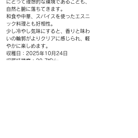
にとって理想的な環境であることも、
自然と腑に落ちてきます。
和食や中華、スパイスを使ったエスニ
ック料理とも好相性。
少し冷やし気味にすると、香りと味わ
いの輪郭がよりクリアに感じられ、軽
やかに楽しめます。
収穫日：2025年10月24日
収穫時糖度：20.7°Brix
​さっぽろワイン株式会社
〒006-0805
札幌市手稲区新発寒5条1丁目6番1号
TEL :
011-681-0213
(月・火・水 / 事務
所）
TEL :
011-215-5796
(木・金・土・日・