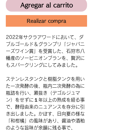
Agregar al carrito
Realizar compra
2022年サクラアワードにおいて、ダ
ブルゴールド＆グランプリ「ジャパニ
ーズワイン賞」を受賞した、石狩市八
幡産のソービニオンブランを、贅沢に
もスパークリングにしてみました。
ステンレスタンクと樹脂タンクを用い
た一次発酵の後、瓶内二次発酵の為に
瓶詰を行い、澱抜き（デゴルジュマ
ン）をせずに１年以上の熟成を経る事
で、酵母由来のニュアンスを存分に引
き出しました。かぼす、日向夏の様な
「和柑橘」の風味があり、醤油や酒粕
のような旨味が余韻に残る事で、